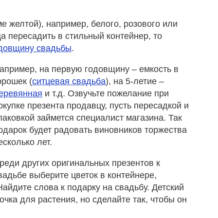
е желтой), например, белого, розового или
а пересадить в стильный контейнер, то
одовщину свадьбы
.
апример, на первую годовщину – емкость в
орошек (
ситцевая свадьба
), на 5-летие –
еревянная
и т.д. Озвучьте пожелание при
окупке презента продавцу, пусть пересадкой и
паковкой займется специалист магазина. Так
одарок будет радовать виновников торжества
есколько лет.
реди других оригинальных презентов к
вадьбе выберите цветок в контейнере,
айдите слова к подарку на свадьбу. Детский
очка для растения, но сделайте так, чтобы он