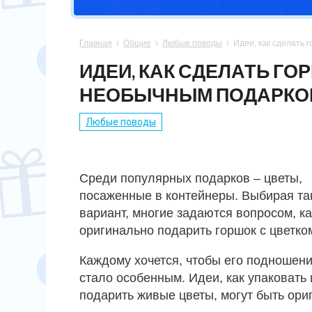
СПОРТСМЕНУ
МАМЕ
ПАПЕ
ПАСХА
Главная
Общие
Любые поводы
Идеи, как сделать 



ХОББИ
НЕВЕСТЕ
ПАРНЮ
СВАДЬБА
ИДЕИ, КАК СДЕЛАТЬ ГО
НЕОБЫЧНЫМ ПОДАРКО
ПОДРУГЕ
СЫНУ
ЮБИЛЕЙ
Любые поводы
СЕСТРЕ
14 ФЕВРАЛЯ
Среди популярных подарков – цветы,
посаженные в контейнеры. Выбирая та
вариант, многие задаются вопросом, ка
оригинально подарить горшок с цветко
Каждому хочется, чтобы его подношен
стало особенным. Идеи, как упаковать 
подарить живые цветы, могут быть ори