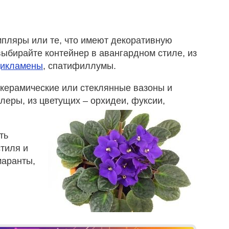
пляры или те, что имеют декоративную
ыбирайте контейнер в авангардном стиле, из
цикламены
, спатифиллумы.
 керамические или стеклянные вазоны и
еры, из цветущих – орхидеи, фуксии,
ть
тиля и
маранты,