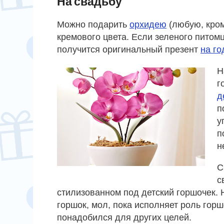
На свадьбу
Можно подарить
орхидею
(любую, кром
кремового цвета. Если зеленого питомц
получится оригинальный презент
на г
Н
г
д
п
у
п
н
С
с
стилизованном под детский горшочек. Н
горшок, мол, пока исполняет роль горш
понадобился для других целей.