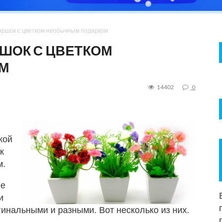
горшок с цветком необычным подарком
РШОК С ЦВЕТКОМ
М
14402
0
кой
к
м.
ие
и
гинальными и разными. Вот несколько из них.