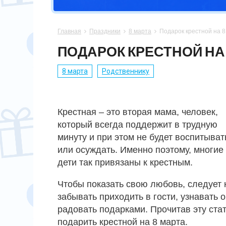
СПОРТСМЕНУ
МАМЕ
ПАПЕ
ПАСХА
Главная
Праздники
8 марта
Подарок крестной на 8



ХОББИ
НЕВЕСТЕ
ПАРНЮ
СВАДЬБА
ПОДАРОК КРЕСТНОЙ НА
ПОДРУГЕ
СЫНУ
ЮБИЛЕЙ
8 марта
Родственнику
СЕСТРЕ
14 ФЕВРАЛЯ
Крестная – это вторая мама, человек,
который всегда поддержит в трудную
минуту и при этом не будет воспитыват
или осуждать. Именно поэтому, многие
дети так привязаны к крестным.
Чтобы показать свою любовь, следует 
забывать приходить в гости, узнавать о
радовать подарками. Прочитав эту стат
подарить крестной на 8 марта.