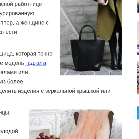
исной работнице
турированную
ппер, а женщине с
днести
щица, которая точно
йте модель
гаджета
иалами или
 Из более
делить изделия с зеркальной крышкой или
ицы.
молодой