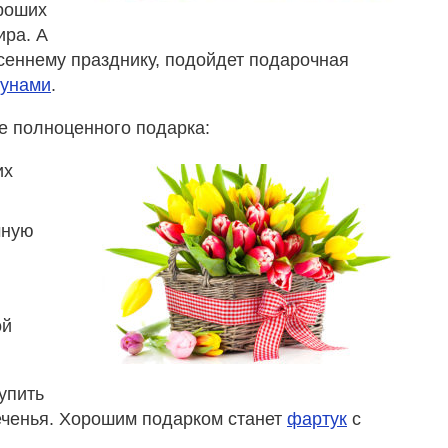
роших
ира. А
есеннему празднику, подойдет подарочная
рунами
.
ве полноценного подарка:
их
мную
ой
упить
еченья. Хорошим подарком станет
фартук
с