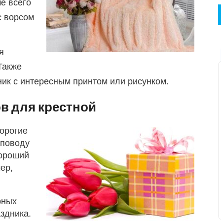
е всего
с ворсом
я
Также
ик с интересным принтом или рисунком.
в для крестной
дорогие
 поводу
хороший
ер,
рных
здника.