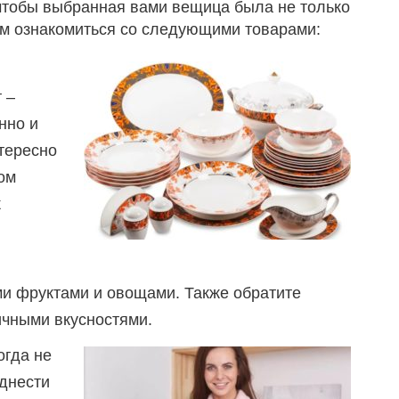
чтобы выбранная вами вещица была не только
ем ознакомиться со следующими товарами:
 –
нно и
тересно
ом
к
ми фруктами и овощами. Также обратите
ичными вкусностями.
огда не
днести