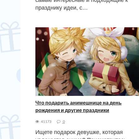
празднику идеи, с…
Что подарить анимешнице на день
рождения и другие праздники
41173
0
Ищете подарок девушке, которая