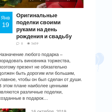
Оригинальные
Янв
поделки своими
19
руками на день
рождения и свадьбу
0
5659
Назначение любого подарка –
порадовать виновника торжества,
поэтому презент не обязательно
должен быть дорогим или большим,
главное, чтобы он был сделан от души.
В этом плане наиболее ценными
являются различные поделки,
созданные в подарок…
16 октября, 2019