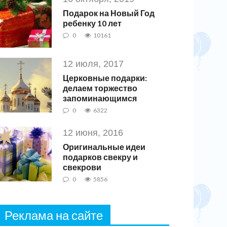
Подарок на Новый Год
ребенку 10 лет
0
10161
12 июля, 2017
Церковные подарки:
делаем торжество
запоминающимся
0
6322
12 июня, 2016
Оригинальные идеи
подарков свекру и
свекрови
0
5856
Реклама на сайте