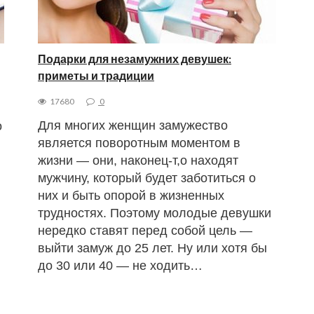
Подарки для незамужних девушек:
приметы и традиции
17680
0
Для многих женщин замужество
о
является поворотным моментом в
жизни — они, наконец-т,о находят
мужчину, который будет заботиться о
них и быть опорой в жизненных
трудностях. Поэтому молодые девушки
нередко ставят перед собой цель —
выйти замуж до 25 лет. Ну или хотя бы
до 30 или 40 — не ходить…