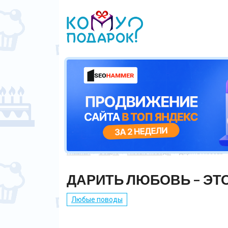
Главная
Общие
Любые поводы
Дарить любовь – 



ДАРИТЬ ЛЮБОВЬ – ЭТО
Любые поводы