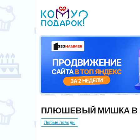
Главная
Общие
Любые поводы
Плюшевый мишка



ПЛЮШЕВЫЙ МИШКА В
Любые поводы