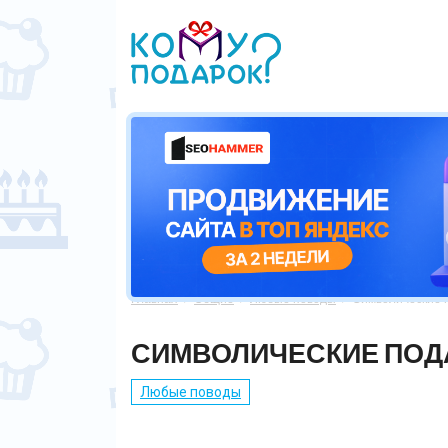
Главная
Общие
Любые поводы
Символические 



СИМВОЛИЧЕСКИЕ ПОД
Любые поводы