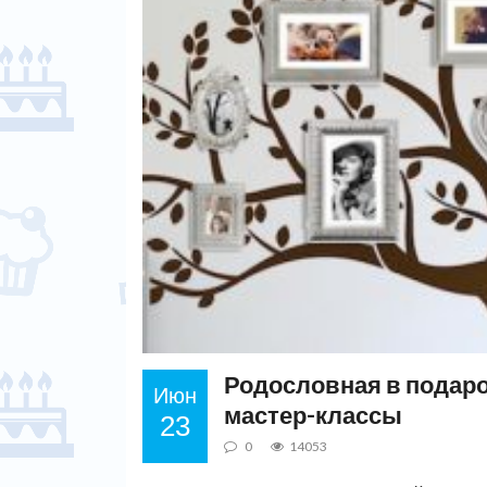
Родословная в подаро
Июн
мастер-классы
23
0
14053