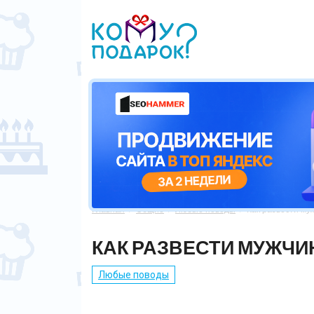
Главная
Общие
Любые поводы
Как развести му



КАК РАЗВЕСТИ МУЖЧИ
Любые поводы