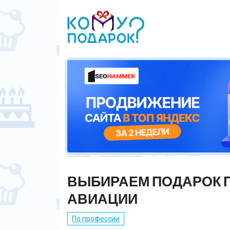
Главная
По профессии
Выбираем подарок пилоту


ВЫБИРАЕМ ПОДАРОК 
АВИАЦИИ
По профессии