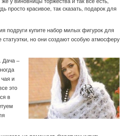
же у виновницы торжества и так все есть,
дь просто красивое, так сказать, подарок для
ия подруги купите набор милых фигурок для
е статуэтки, но они создают особую атмосферу
 Дача –
иногда
 чая и
все это
ся в
етуем
ля