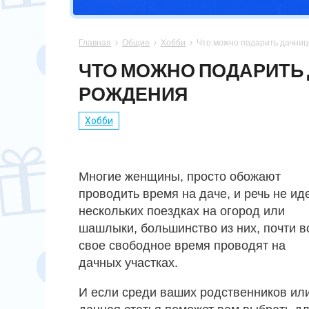
СПОРТСМЕНУ
МАМЕ
ПАПЕ
ПАСХА
Главная
Общие
Хобби
Что можно подарить дачниц



ХОББИ
НЕВЕСТЕ
ПАРНЮ
СВАДЬБА
ЧТО МОЖНО ПОДАРИТЬ 
РОЖДЕНИЯ
ПОДРУГЕ
СЫНУ
ЮБИЛЕЙ
Хобби
СЕСТРЕ
14 ФЕВРАЛЯ
Многие женщины, просто обожают
проводить время на даче, и речь не иде
нескольких поездках на огород или
шашлыки, большинство из них, почти в
свое свободное время проводят на
дачных участках.
И если среди ваших родственников или