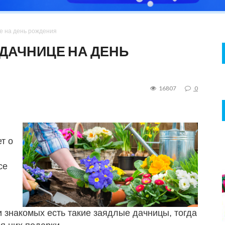
е на день рождения
ДАЧНИЦЕ НА ДЕНЬ
16807
0
т о
се
 знакомых есть такие заядлые дачницы, тогда