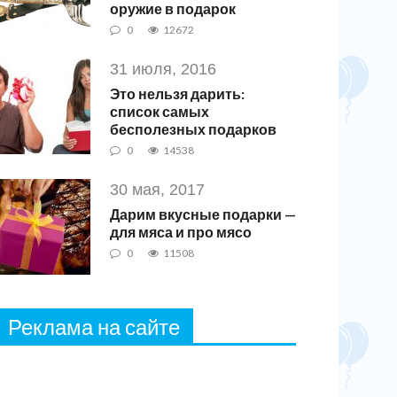
оружие в подарок
0
12672
31 июля, 2016
Это нельзя дарить:
список самых
бесполезных подарков
0
14538
30 мая, 2017
Дарим вкусные подарки —
для мяса и про мясо
0
11508
Реклама на сайте