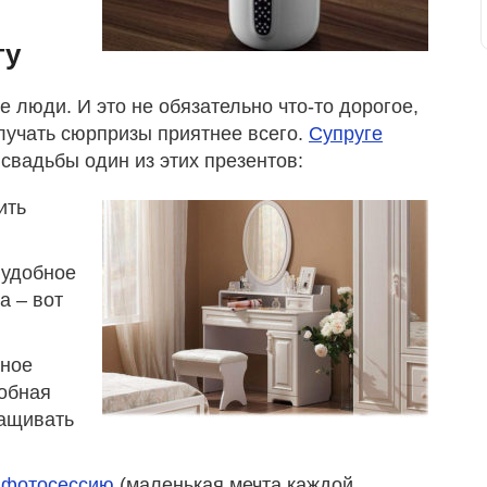
гу
люди. И это не обязательно что-то дорогое,
лучать сюрпризы приятнее всего.
Супруге
свадьбы один из этих презентов:
ить
 удобное
а – вот
ьное
добная
ащивать
 фотосессию
(маленькая мечта каждой