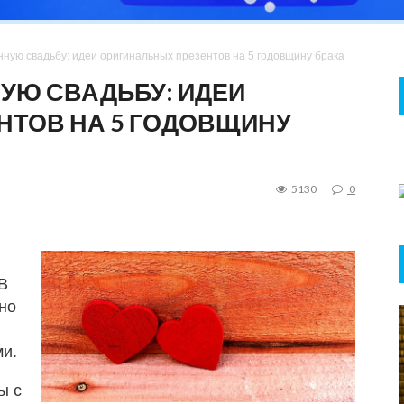
ную свадьбу: идеи оригинальных презентов на 5 годовщину брака
УЮ СВАДЬБУ: ИДЕИ
НТОВ НА 5 ГОДОВЩИНУ
5130
0
В
 но
ми.
ы с