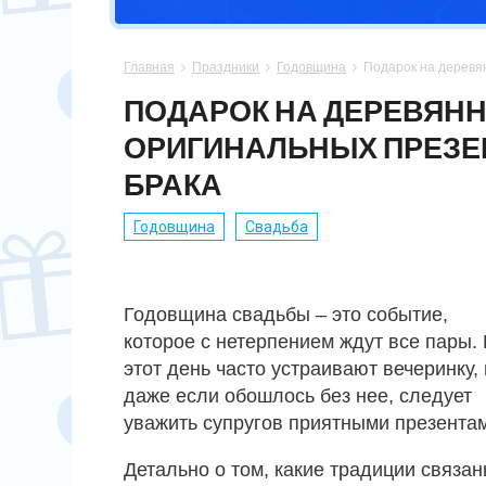
СПОРТСМЕНУ
МАМЕ
ПАПЕ
ПАСХА
Главная
Праздники
Годовщина
Подарок на деревян



ХОББИ
НЕВЕСТЕ
ПАРНЮ
СВАДЬБА
ПОДАРОК НА ДЕРЕВЯНН
ОРИГИНАЛЬНЫХ ПРЕЗЕ
ПОДРУГЕ
СЫНУ
ЮБИЛЕЙ
БРАКА
СЕСТРЕ
14 ФЕВРАЛЯ
Годовщина
Свадьба
Годовщина свадьбы – это событие,
которое с нетерпением ждут все пары. 
этот день часто устраивают вечеринку,
даже если обошлось без нее, следует
уважить супругов приятными презента
Детально о том, какие традиции связан