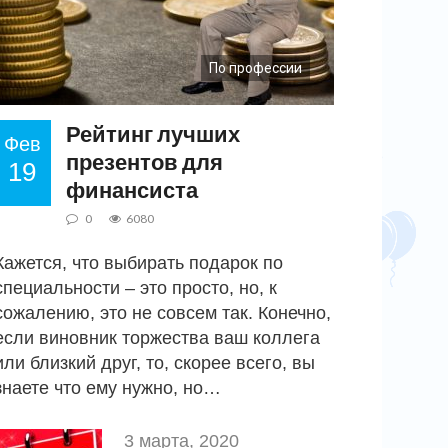
По профессии
Рейтинг лучших
Фев
презентов для
19
финансиста
0
6080
Кажется, что выбирать подарок по
специальности – это просто, но, к
сожалению, это не совсем так. Конечно,
если виновник торжества ваш коллега
или близкий друг, то, скорее всего, вы
знаете что ему нужно, но…
3 марта, 2020