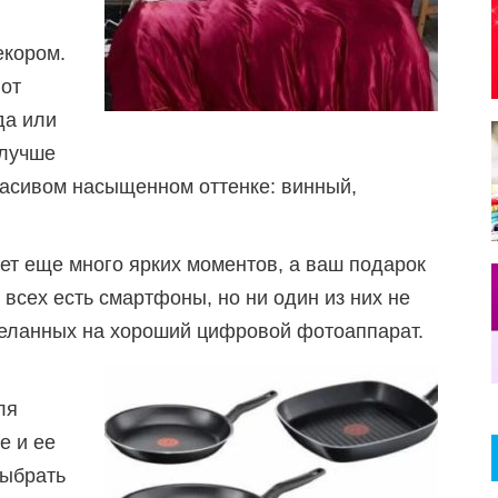
екором.
 от
да или
 лучше
расивом насыщенном оттенке: винный,
дет еще много ярких моментов, а ваш подарок
у всех есть смартфоны, но ни один из них не
деланных на хороший цифровой фотоаппарат.
ля
е и ее
выбрать