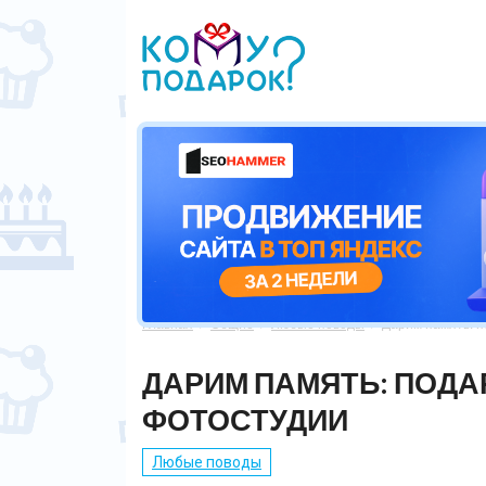
Главная
Общие
Любые поводы
Дарим память: 



ДАРИМ ПАМЯТЬ: ПОД
ФОТОСТУДИИ
Любые поводы