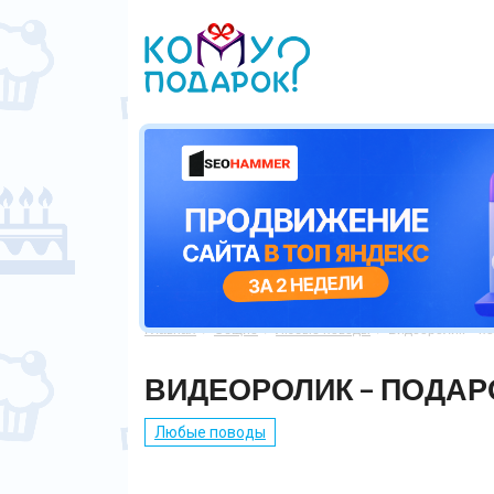
Главная
Общие
Любые поводы
Видеоролик – п



ВИДЕОРОЛИК – ПОДАР
Любые поводы