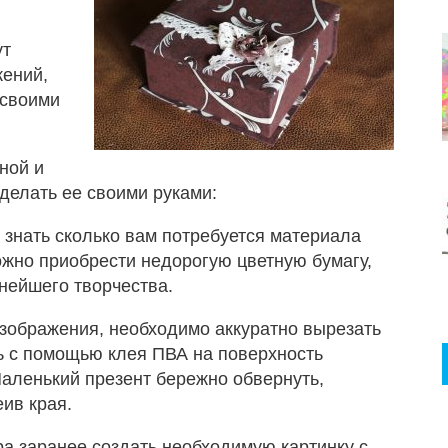
ут
жений,
 своими
ной и
сделать ее своими руками:
 знать сколько вам потребуется материала
ожно приобрести недорогую цветную бумагу,
нейшего творчества.
изображения, необходимо аккуратно вырезать
ь с помощью клея ПВА на поверхность
Маленький презент бережно обвернуть,
ив края.
а заранее создать необходимую картинку с