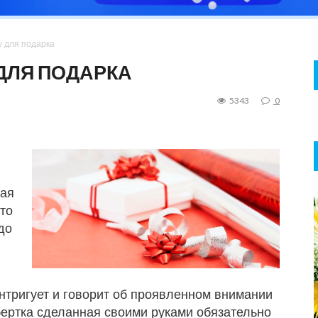
у для подарка
 ДЛЯ ПОДАРКА
5343
0
ная
то
до
нтригует и говорит об проявленном внимании
обертка сделанная своими руками обязательно