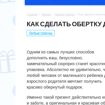
СПОРТСМЕНУ
МАМЕ
ПАПЕ
ПАСХА
Главная
Общие
Любые поводы
Как сделать обертк



ХОББИ
НЕВЕСТЕ
ПАРНЮ
СВАДЬБА
КАК СДЕЛАТЬ ОБЕРТКУ
ПОДРУГЕ
СЫНУ
ЮБИЛЕЙ
Любые поводы
СЕСТРЕ
14 ФЕВРАЛЯ
Одним из самых лучших способов
дополнить ваш, безусловно,
замечательный сюрприз станет красоч
упаковка. Абсолютно не удивительно, ч
любой человек от маленького ребенка 
взрослого родителя мечтает получить
красиво обернутый подарок.
Именно такой презент действительно и
и заботе, а оригинальная и красивая 