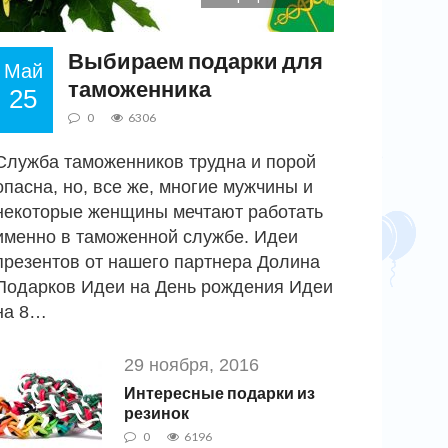
Выбираем подарки для
Май
таможенника
25
0
6306
Служба таможенников трудна и порой
опасна, но, все же, многие мужчины и
некоторые женщины мечтают работать
именно в таможенной службе. Идеи
презентов от нашего партнера Долина
Подарков Идеи на День рождения Идеи
на 8…
29 ноября, 2016
Интересные подарки из
резинок
0
6196