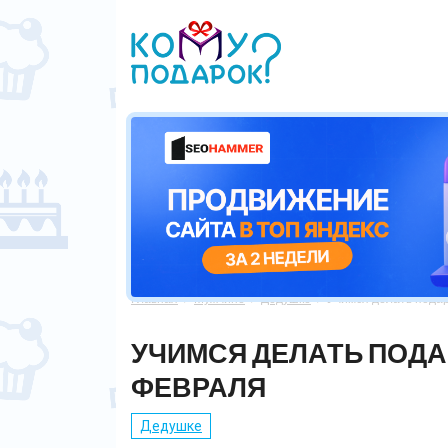
Главная
Мужчине
Дедушке
Учимся делать подар



УЧИМСЯ ДЕЛАТЬ ПОДАР
ФЕВРАЛЯ
Дедушке