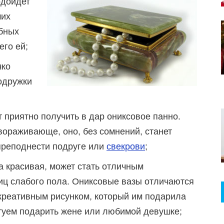
одойдет
ших
бных
его ей;
чко
одружки
 приятно получить в дар ониксовое панно.
вораживающе, оно, без сомнений, станет
преподнести подруге или
свекрови
;
а красивая, может стать отличным
ц слабого пола. Ониксовые вазы отличаются
креативным рисунком, который им подарила
етуем подарить жене или любимой девушке;