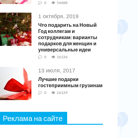
0
56688
1 октября, 2019
Что подарить на Новый
Год коллегам и
сотрудникам: варианты
подарков для женщин и
универсальные идеи
0
16136
13 июля, 2017
Лучшие подарки
гостеприимным грузинам
0
26139
Реклама на сайте