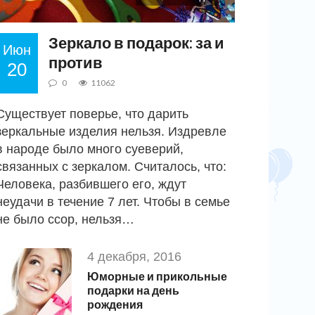
Зеркало в подарок: за и
Июн
против
20
0
11062
Существует поверье, что дарить
зеркальные изделия нельзя. Издревле
в народе было много суеверий,
связанных с зеркалом. Считалось, что:
Человека, разбившего его, ждут
неудачи в течение 7 лет. Чтобы в семье
не было ссор, нельзя…
4 декабря, 2016
Юморные и прикольные
подарки на день
рождения