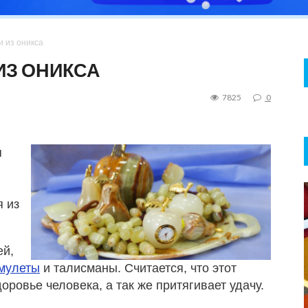
и из оникса
ИЗ ОНИКСА
7825
0
я
я из
ей,
мулеты
и талисманы. Считается, что этот
оровье человека, а так же притягивает удачу.