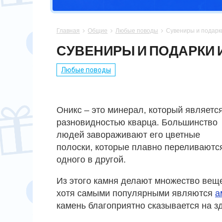
СПОРТСМЕНУ
МАМЕ
ПАПЕ
ПАСХА
Главная
Общие
Любые поводы
Сувениры и подарк



ХОББИ
НЕВЕСТЕ
ПАРНЮ
СВАДЬБА
СУВЕНИРЫ И ПОДАРКИ 
ПОДРУГЕ
СЫНУ
ЮБИЛЕЙ
Любые поводы
СЕСТРЕ
14 ФЕВРАЛЯ
Оникс – это минерал, который являетс
разновидностью кварца. Большинство
людей завораживают его цветные
полоски, которые плавно переливаютс
одного в другой.
Из этого камня делают множество вещ
хотя самыми популярными являются
а
камень благоприятно сказывается на зд