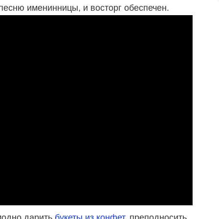
есню именинницы, и восторг обеспечен.
 модно дарить
букеты из конфет
, преподносить