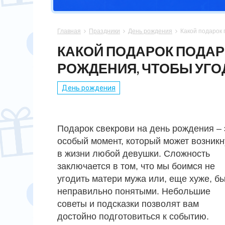
СПОРТСМЕНУ
МАМЕ
ПАПЕ
ПАСХА
Главная
Праздники
День рождения
Какой подарок 



ХОББИ
НЕВЕСТЕ
ПАРНЮ
СВАДЬБА
КАКОЙ ПОДАРОК ПОДАР
РОЖДЕНИЯ, ЧТОБЫ УГО
ПОДРУГЕ
СЫНУ
ЮБИЛЕЙ
День рождения
СЕСТРЕ
14 ФЕВРАЛЯ
Подарок свекрови на день рождения – 
особый момент, который может возникн
в жизни любой девушки. Сложность
заключается в том, что мы боимся не
угодить матери мужа или, еще хуже, б
неправильно понятыми. Небольшие
советы и подсказки позволят вам
достойно подготовиться к событию.