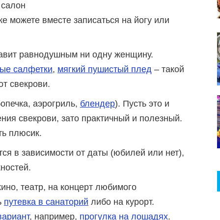
 салон
е можете вместе записаться на йогу или
ставит равнодушным ни одну женщину.
ые салфетки
,
мягкий пушистый плед
– такой
от свекрови.
бопечка, аэрогриль,
блендер
). Пусть это и
ния свекрови, зато практичный и полезный.
ть плюсик.
я в зависимости от даты (юбилей или нет),
ностей.
кино, театр, на концерт любимого
ь
путевка в санаторий
либо на курорт.
вариант
, например,
прогулка на лошадях
.