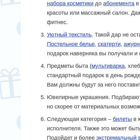
набора косметики
до
абонемента
в
красоты или массажный салон. Даж
фитнес.
Уютный текстиль
. Такой дар не о
Постельное белье
,
скатерти
,
ажурн
подарок наверняка вы получали и 
Предметы быта (
мультиварка
, хле
стандартный подарок в день рожде
Вам должны будут за него постави
Ювелирные украшения. Подбираютс
но скорее от материальных возмож
Следующая категория –
билеты
в 
исполнителя. Также это может быт
Подойдет и более
экстремальный 