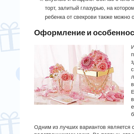
торт, залитый глазурью, на которо
ребенка от свекрови также можно 
Оформление и особеннос
И
п
з
с
л
в
Е
в
е
б
Одним из лучших вариантов является 