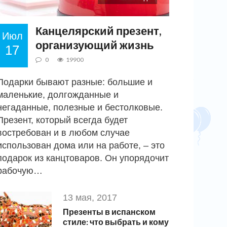
Канцелярский презент,
Июл
организующий жизнь
17
0
19900
Подарки бывают разные: большие и
маленькие, долгожданные и
негаданные, полезные и бестолковые.
Презент, который всегда будет
востребован и в любом случае
использован дома или на работе, – это
подарок из канцтоваров. Он упорядочит
рабочую…
13 мая, 2017
Презенты в испанском
стиле: что выбрать и кому