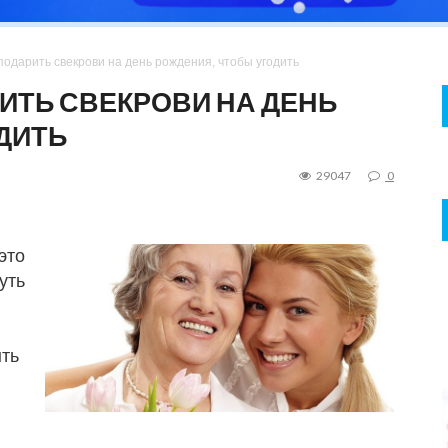
подарить свекрови на день рождения, чтобы угодить
ИТЬ СВЕКРОВИ НА ДЕНЬ
ДИТЬ
29047
0
это
уть
ыть