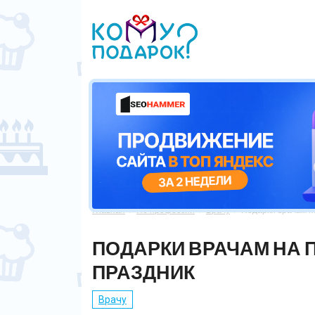
Главная
По профессии
Врачу
Подарки врачам 



ПОДАРКИ ВРАЧАМ НА
ПРАЗДНИК
Врачу