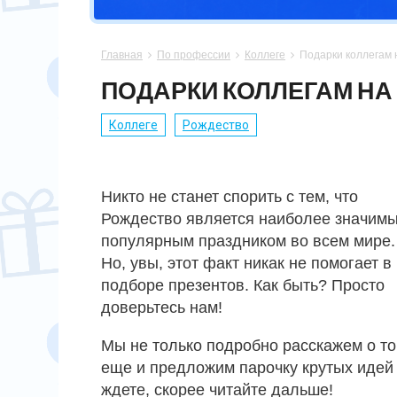
СПОРТСМЕНУ
МАМЕ
ПАПЕ
ПАСХА
Главная
По профессии
Коллеге
Подарки коллегам 



ХОББИ
НЕВЕСТЕ
ПАРНЮ
СВАДЬБА
ПОДАРКИ КОЛЛЕГАМ Н
ПОДРУГЕ
СЫНУ
ЮБИЛЕЙ
Коллеге
Рождество
СЕСТРЕ
14 ФЕВРАЛЯ
Никто не станет спорить с тем, что
Рождество является наиболее значим
популярным праздником во всем мире.
Но, увы, этот факт никак не помогает в
подборе презентов. Как быть? Просто
доверьтесь нам!
Мы не только подробно расскажем о то
еще и предложим парочку крутых идей 
ждете, скорее читайте дальше!