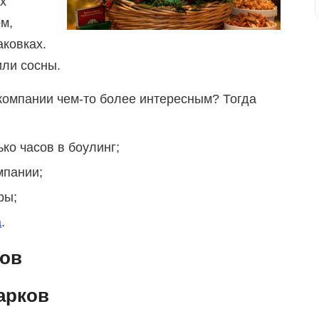
х
м,
аковках.
или сосны.
компании чем-то более интересным? Тогда
ко часов в боулинг;
мпании;
ры;
а
.
тов
арков