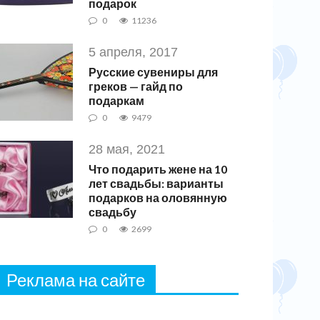
подарок
0
11236
5 апреля, 2017
Русские сувениры для
греков — гайд по
подаркам
0
9479
28 мая, 2021
Что подарить жене на 10
лет свадьбы: варианты
подарков на оловянную
свадьбу
0
2699
Реклама на сайте