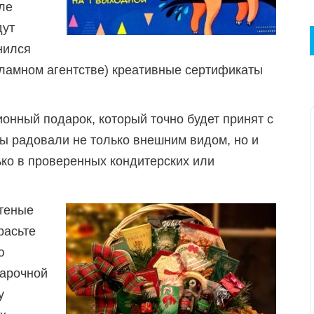
ле
дут
нился
кламном агентстве) креативные сертификаты
онный подарок, который точно будет принят с
ы радовали не только внешним видом, но и
ько в проверенных кондитерских или
етеные
расьте
ю
дарочной
у