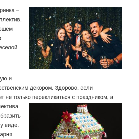
ринка –
ллектив.
рошем
о
веселой
о
кую и
ественским декором. Здорово, если
т не только перекликаться с праздником, а
лектива.
образить
у виде,
парня