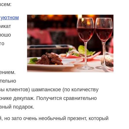
всем:
 уютном
фикат
орошо
го
ением.
ительно
вы клиентов) шампанское (по количеству
хнике декупаж. Получится сравнительно
вный подарок.
, но зато очень необычный презент, который