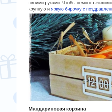
своими руками. Чтобы немного «оживит
крупную и
яркую бирочку с поздравле
Мандариновая корзина