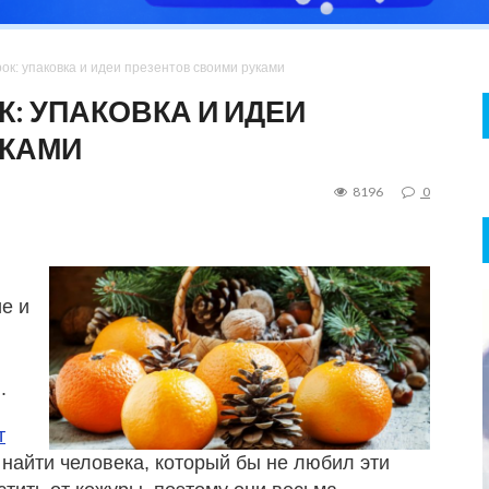
к: упаковка и идеи презентов своими руками
: УПАКОВКА И ИДЕИ
УКАМИ
8196
0
ие и
.
т
 найти человека, который бы не любил эти