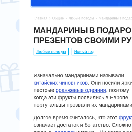
СПОРТСМЕНУ
МАМЕ
ПАПЕ
ПАСХА
Главная
Общие
Любые поводы
Мандарины в подаро



ХОББИ
НЕВЕСТЕ
ПАРНЮ
СВАДЬБА
МАНДАРИНЫ В ПОДАРОК
ПРЕЗЕНТОВ СВОИМИ Р
ПОДРУГЕ
СЫНУ
ЮБИЛЕЙ
Любые поводы
Новый год
СЕСТРЕ
14 ФЕВРАЛЯ
Изначально мандаринами называли
китайских
чиновников
. Они носили ярк
пестрые
оранжевые одеяния
, поэтому
когда эти фрукты появились в Европе,
португальцы прозвали их мандаринами
Долгое время считалось, что этот
фрук
означает достаток и богатство. Сложно