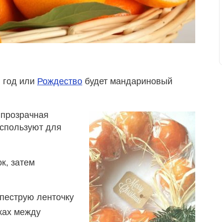
 год или
Рождество
будет мандариновый
 прозрачная
 используют для
к, затем
 пеструю ленточку
тках между