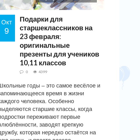
Подарки для
Окт
старшеклассников на
9
23 февраля:
оригинальные
презенты для учеников
10,11 классов
0
4399
Школьные годы – это самое весёлое и
запоминающееся время в жизни
каждого человека. Особенно
выделяются старшие классы, когда
подростки переживают первые
влюблённости, заводят крепкую
дружбу, которая нередко остаётся на