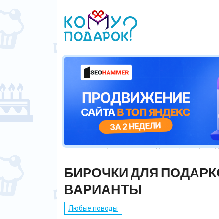
Главная
Общие
Любые поводы
Бирочки для под



БИРОЧКИ ДЛЯ ПОДАРК
ВАРИАНТЫ
Любые поводы