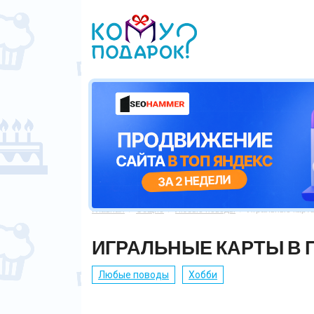
Главная
Общие
Любые поводы
Игральные карты



ИГРАЛЬНЫЕ КАРТЫ В 
Любые поводы
Хобби