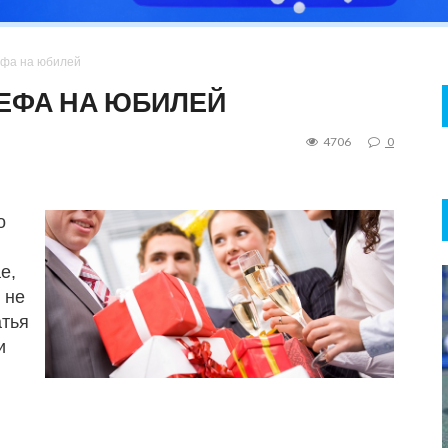
ефа на юбилей
ЕФА НА ЮБИЛЕЙ
4706
0
о
е,
 не
атья
и