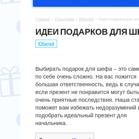
СПОРТСМЕНУ
МАМЕ
ПАПЕ
ПАСХА
Главная
Праздники
Юбилей
Идеи подарков для ш



ХОББИ
НЕВЕСТЕ
ПАРНЮ
СВАДЬБА
ИДЕИ ПОДАРКОВ ДЛЯ Ш
ПОДРУГЕ
СЫНУ
ЮБИЛЕЙ
Юбилей
СЕСТРЕ
14 ФЕВРАЛЯ
Выбирать подарок для шефа – это сам
по себе очень сложно. На вас ложится
большая ответственность, ведь в случа
если презент не понравится могут быть
очень приятные последствия. Наша ст
поможет вам избежать недоразумений 
подобрать идеальный презент для
начальника.