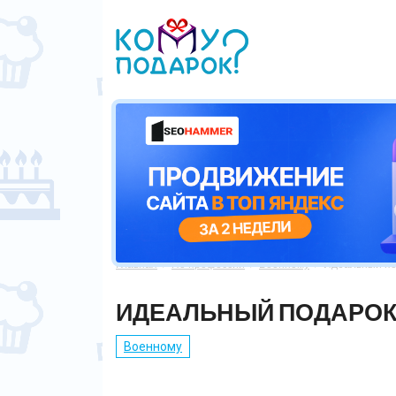
Главная
По профессии
Военному
Идеальный по



ИДЕАЛЬНЫЙ ПОДАРОК
Военному