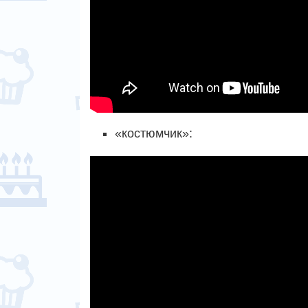
«костюмчик»: