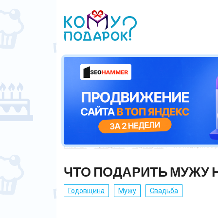
Главная
Праздники
Годовщина
Что подарить му



ЧТО ПОДАРИТЬ МУЖУ 
Годовщина
Мужу
Свадьба