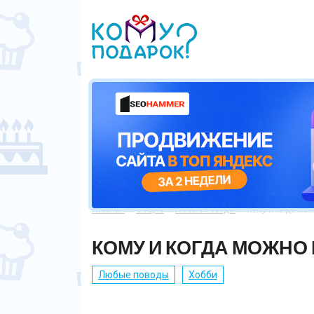
Главная
Общие
Любые поводы
Кому и когда мо



КОМУ И КОГДА МОЖНО
Любые поводы
Хобби