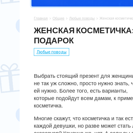
СПОРТСМЕНУ
МАМЕ
ПАПЕ
ПАСХА
Главная
Общие
Любые поводы
Женская косметичк



ХОББИ
НЕВЕСТЕ
ПАРНЮ
СВАДЬБА
ЖЕНСКАЯ КОСМЕТИЧКА
ПОДАРОК
ПОДРУГЕ
СЫНУ
ЮБИЛЕЙ
Любые поводы
СЕСТРЕ
14 ФЕВРАЛЯ
Выбрать стоящий презент для женщин
не так уж сложно, просто нужно знать, 
ей нужно. Более того, есть варианты,
которые подойдут всем дамам, к приме
косметичка.
Многие скажут, что косметичка и так ест
каждой девушки, но разве может стать