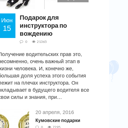
Подарок для
Июн
инструктора по
15
вождению
0
21365
Получение водительских прав это,
несомненно, очень важный этап в
жизни человека. И, конечно же,
большая доля успеха этого события
лежит на плечах инструктора. Он
вкладывает в будущего водителя все
свои силы и знания, при…
20 апреля, 2016
Кумовские подарки
0
7295