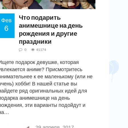
Что подарить
Фев
анимешнице на день
6
рождения и другие
праздники
0
41174
Ищете подарок девушке, которая
увлекается аниме? Присмотритесь
внимательнее к ее маленькому (или не
очень) хобби! В нашей статье вы
найдете ряд оригинальных идей для
подарка анимешнице на день
рождения, эти варианты подойдут и
на…
29 апреля, 2017