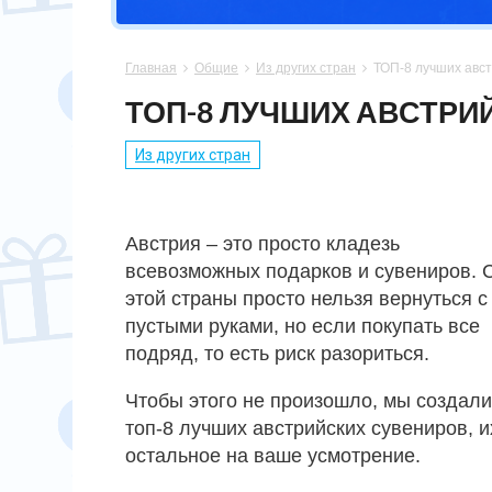
СПОРТСМЕНУ
МАМЕ
ПАПЕ
ПАСХА
Главная
Общие
Из других стран
ТОП-8 лучших авст



ХОББИ
НЕВЕСТЕ
ПАРНЮ
СВАДЬБА
ТОП-8 ЛУЧШИХ АВСТРИ
ПОДРУГЕ
СЫНУ
ЮБИЛЕЙ
Из других стран
СЕСТРЕ
14 ФЕВРАЛЯ
Австрия – это просто кладезь
всевозможных подарков и сувениров. 
этой страны просто нельзя вернуться с
пустыми руками, но если покупать все
подряд, то есть риск разориться.
Чтобы этого не произошло, мы создали
топ-8 лучших австрийских сувениров, их
остальное на ваше усмотрение.