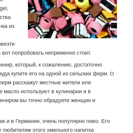
gel,
ства
нка из
овезти
а вот попробовать непременно стоит.
енир, который, к сожалению, достаточно
руда купите его на одной из сельских ферм. О
ферм расскажут местные жители или
 масло используют в кулинарии и в
вениром вы точно обрадуете женщин и
как и в Германии, очень популярно пиво. Его
у любителям этого хмельного напитка