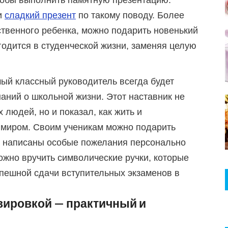
обы выполнить памятную презентацию.
и
сладкий презент
по такому поводу. Более
бственного ребенка, можно подарить новенький
годится в студенческой жизни, заменяя целую
ый классный руководитель всегда будет
ний о школьной жизни. Этот наставник не
 людей, но и показал, как жить и
миром. Своим ученикам можно подарить
ут написаны особые пожелания персонально
можно вручить символические ручки, которые
пешной сдачи вступительных экзаменов в
вировкой — практичный и