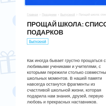
СПОРТСМЕНУ
МАМЕ
ПАПЕ
ПАСХА
Главная
Праздники
Выпускной
Прощай школа: спи



ХОББИ
НЕВЕСТЕ
ПАРНЮ
СВАДЬБА
ПРОЩАЙ ШКОЛА: СПИС
ПОДАРКОВ
ПОДРУГЕ
СЫНУ
ЮБИЛЕЙ
Выпускной
СЕСТРЕ
14 ФЕВРАЛЯ
Как иногда бывает грустно прощаться с
любимыми учениками и учителями, с
которыми пережили столько совместн
школьных моментов. В нашей памяти
навсегда останутся фрагменты из
счастливой школьной жизни, которая
подарила нам знания, друзей, первую
любовь и прекрасных наставников.