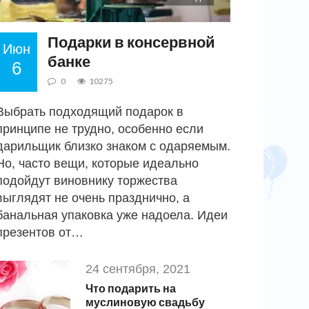
Подарки в консервной
Июн
банке
6
0
10275
Выбрать подходящий подарок в
принципе не трудно, особенно если
дарильщик близко знаком с одаряемым.
Но, часто вещи, которые идеально
подойдут виновнику торжества
выглядят не очень празднично, а
банальная упаковка уже надоела. Идеи
презентов от…
24 сентября, 2021
Что подарить на
муслиновую свадьбу