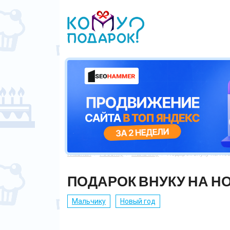
Главная
Ребенку
Мальчику
Подарок внуку на Но



ПОДАРОК ВНУКУ НА Н
Мальчику
Новый год