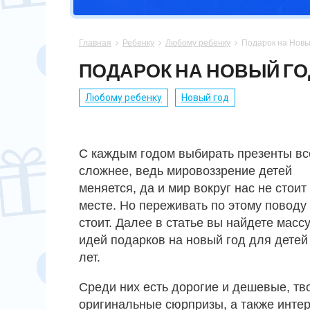
СПОРТСМЕНУ
МАМЕ
ПАПЕ
ПАСХА
Главная
Ребенку
Любому ребенку
Подарок на Новы



ХОББИ
НЕВЕСТЕ
ПАРНЮ
СВАДЬБА
ПОДАРОК НА НОВЫЙ ГОД
ПОДРУГЕ
СЫНУ
ЮБИЛЕЙ
Любому ребенку
Новый год
СЕСТРЕ
14 ФЕВРАЛЯ
С каждым годом выбирать презенты вс
сложнее, ведь мировоззрение детей
меняется, да и мир вокруг нас не стоит
месте. Но переживать по этому поводу
стоит. Далее в статье вы найдете масс
идей подарков на новый год для детей
лет.
Среди них есть дорогие и дешевые, тв
оригинальные сюрпризы, а также инте