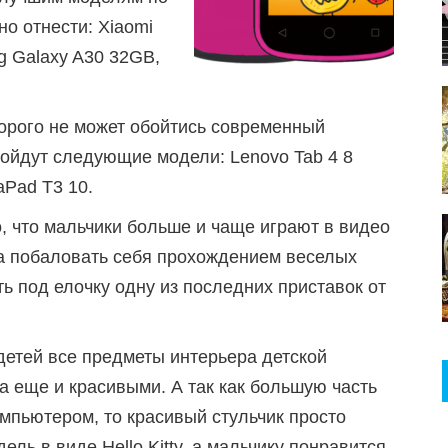
о отнести: Xiaomi
g Galaxy A30 32GB,
торого не может обойтись современный
дойдут следующие модели: Lenovo Tab 4 8
aPad T3 10.
о, что мальчики больше и чаще играют в видео
да побаловать себя прохождением веселых
 под елочку одну из последних приставок от
детей все предметы интерьера детской
а еще и красивыми. А так как большую часть
мпьютером, то красивый стульчик просто
ель в виде Hello Kitty, а мальчику понравится