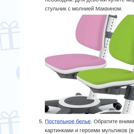
стульчик с молнией Маквином.
Постельное белье
. Обратите вним
картинками и героями мультиков (в