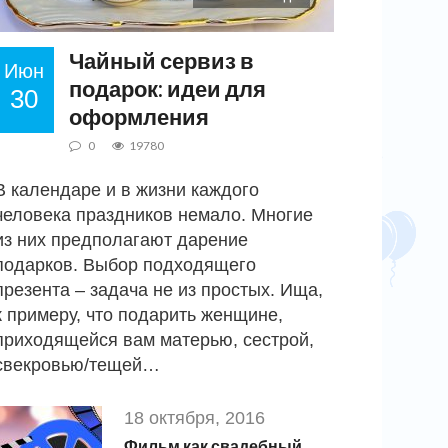
Чайный сервиз в
Июн
подарок: идеи для
30
оформления
0
19780
В календаре и в жизни каждого
человека праздников немало. Многие
из них предполагают дарение
подарков. Выбор подходящего
презента – задача не из простых. Ища,
к примеру, что подарить женщине,
приходящейся вам матерью, сестрой,
свекровью/тещей…
18 октября, 2016
Фильм как свадебный