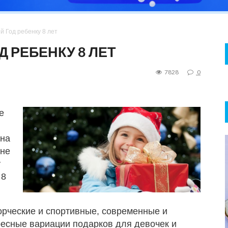
й Год ребенку 8 лет
 РЕБЕНКУ 8 ЛЕТ
7828
0
е
 на
 не
у
 8
орческие и спортивные, современные и
ресные вариации подарков для девочек и