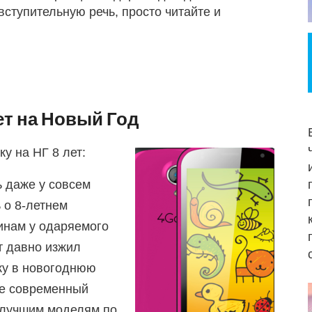
вступительную речь, просто читайте и
ет на Новый Год
у на НГ 8 лет:
 даже у совсем
ь о 8-летнем
чинам у одаряемого
т давно изжил
вку в новогоднюю
те современный
 лучшим моделям по