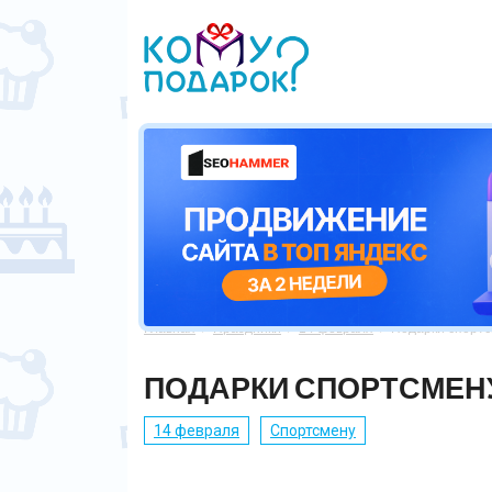
Главная
Праздники
14 февраля
Подарки спортс



ПОДАРКИ СПОРТСМЕНУ
14 февраля
Спортсмену