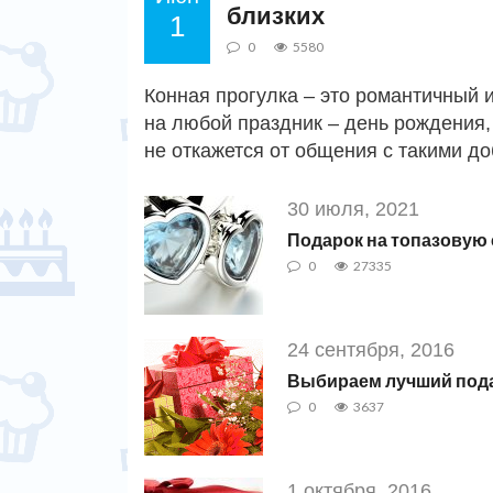
близких
1
0
5580
Конная прогулка – это романтичный 
на любой праздник – день рождения,
не откажется от общения с такими д
30 июля, 2021
Подарок на топазовую с
0
27335
24 сентября, 2016
Выбираем лучший пода
0
3637
1 октября, 2016