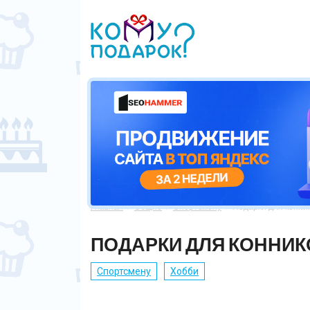
Главная
Общие
Спортсмену
Подарки для конник



ПОДАРКИ ДЛЯ КОННИК
Спортсмену
Хобби