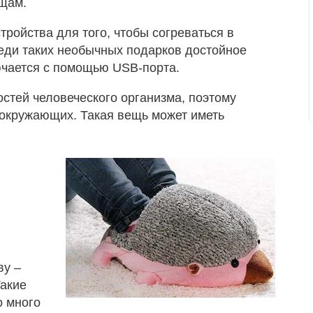
щам.
ройства для того, чтобы согреваться в
еди таких необычных подарков достойное
ючается с помощью USB-порта.
остей человеческого организма, поэтому
 окружающих. Такая вещь может иметь
ву –
акие
о много