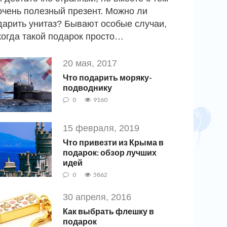
очень полезный презент. Можно ли
дарить унитаз? Бывают особые случаи,
когда такой подарок просто…
20 мая, 2017
Что подарить моряку-
подводнику
0
9160
15 февраля, 2019
Что привезти из Крыма в
подарок: обзор лучших
идей
0
5862
30 апреля, 2016
Как выбрать флешку в
подарок