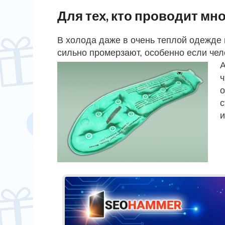
Для тех, кто проводит мн
В холода даже в очень теплой одежде 
сильно промерзают, особенно если чел
А
ч
о
с
и