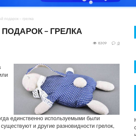
й подарок – грелка
ПОДАРОК – ГРЕЛКА
8309
0
в
или
огда единственно используемыми были
 существуют и другие разновидности грелок,