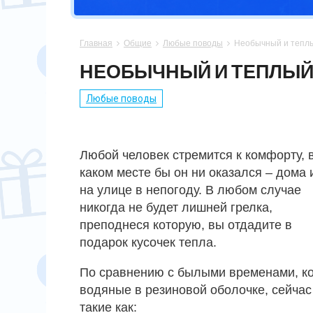
СПОРТСМЕНУ
МАМЕ
ПАПЕ
ПАСХА
Главная
Общие
Любые поводы
Необычный и теплы



ХОББИ
НЕВЕСТЕ
ПАРНЮ
СВАДЬБА
НЕОБЫЧНЫЙ И ТЕПЛЫЙ 
ПОДРУГЕ
СЫНУ
ЮБИЛЕЙ
Любые поводы
СЕСТРЕ
14 ФЕВРАЛЯ
Любой человек стремится к комфорту, 
каком месте бы он ни оказался – дома 
на улице в непогоду. В любом случае
никогда не будет лишней грелка,
преподнеся которую, вы отдадите в
подарок кусочек тепла.
По сравнению с былыми временами, к
водяные в резиновой оболочке, сейчас
такие как: