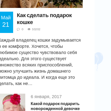
Как сделать подарок
Май
кошке
21
0
10202
Каждый владелец кошки задумывается
о ее комфорте. Хочется, чтобы
любимое существо чувствовало себя
идеально. Для этого существует
множество всяких приспособлений,
можно улучшить жизнь домашнего
питомца до идеала. И когда еще это
делать, как не…
6 января, 2017
Какой подарок подарить
новорожденной девочке