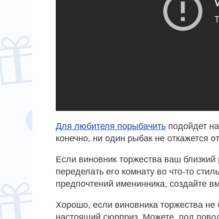
Для любителя порыбачить
подойдет наб
конечно, ни один рыбак не откажется о
Если виновник торжества ваш близкий 
переделать его комнату во что-то стил
предпочтений именинника, создайте вм
Хорошо, если виновника торжества не 
настоящий сюрприз. Можете, под пово