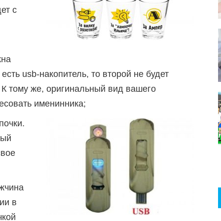
ет с
жна
есть usb-накопитель, то второй не будет
 К тому же, оригинальный вид вашего
есовать именинника;
почки.
ный
свое
жчина
ии в
чкой