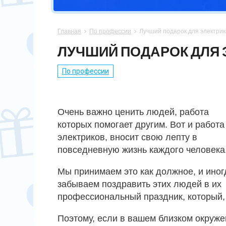
СПОРТСМЕНУ
МАМЕ
ПАПЕ
ПАСХА
Главная
По профессии
Лучший подарок для электрик


ХОББИ
НЕВЕСТЕ
ПАРНЮ
СВАДЬБА
ЛУЧШИЙ ПОДАРОК ДЛЯ 
ПОДРУГЕ
СЫНУ
ЮБИЛЕЙ
По профессии
СЕСТРЕ
14 ФЕВРАЛЯ
Очень важно ценить людей, работа
которых помогает другим. Вот и работа
электриков, вносит свою лепту в
повседневную жизнь каждого человека
Мы принимаем это как должное, и иног
забываем поздравить этих людей в их
профессиональный праздник, который, к
Поэтому, если в вашем близком окружен