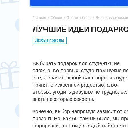
СПОРТСМЕНУ
МАМЕ
ПАПЕ
ПАСХА
Главная
Общие
Любые поводы
Лучшие идеи подар



ХОББИ
НЕВЕСТЕ
ПАРНЮ
СВАДЬБА
ЛУЧШИЕ ИДЕИ ПОДАРКО
ПОДРУГЕ
СЫНУ
ЮБИЛЕЙ
Любые поводы
СЕСТРЕ
14 ФЕВРАЛЯ
Выбирать подарок для студентки не
сложно, во-первых, студентам нужно п
все, а значит, любой ваш сюрприз буде
принят с искренней радостью, а во-
вторых, угодить девушке не трудно, ес
знать некоторые секреты.
Конечно, выбор напрямую зависит от с
презент. Но, как бы там ни было, мы 
сюрпризов, поэтому каждый найдет что