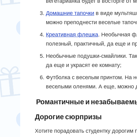
вегетарианка будет в восторге от
Домашние тапочки
в виде мультяшн
можно преподнести веселые тапоч
Креативная флешка
. Необычная ф
полезный, практичный, да еще и п
Необычные подушки-смайлики. Так
да еще и украсят ее комнату;
Футболка с веселым принтом. На н
веселыми оленями. А еще, можно 
Романтичные и незабываем
Дорогие сюрпризы
Хотите порадовать студентку дорогим 