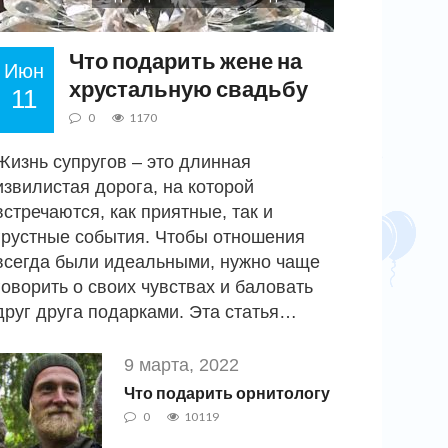
Что подарить жене на
Июн
хрустальную свадьбу
11
0
1170
Жизнь супругов – это длинная
извилистая дорога, на которой
встречаются, как приятные, так и
грустные события. Чтобы отношения
всегда были идеальными, нужно чаще
говорить о своих чувствах и баловать
друг друга подарками. Эта статья…
9 марта, 2022
Что подарить орнитологу
0
10119