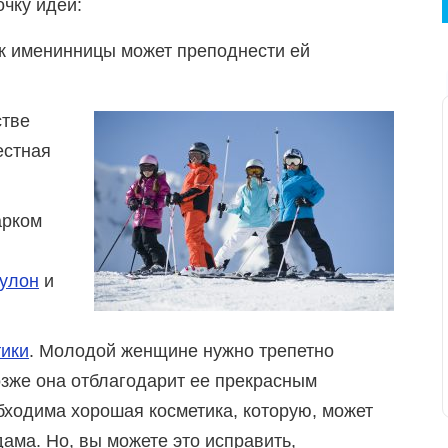
чку идей:
ек именинницы может преподнести ей
стве
естная
арком
кулон
и
тики
. Молодой женщине нужно трепетно
позже она отблагодарит ее прекрасным
бходима хорошая косметика, которую, может
ама. Но, вы можете это исправить,