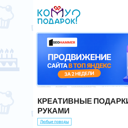
Главная
Общие
Любые поводы
Креативные пода



КРЕАТИВНЫЕ ПОДАРК
РУКАМИ
Любые поводы