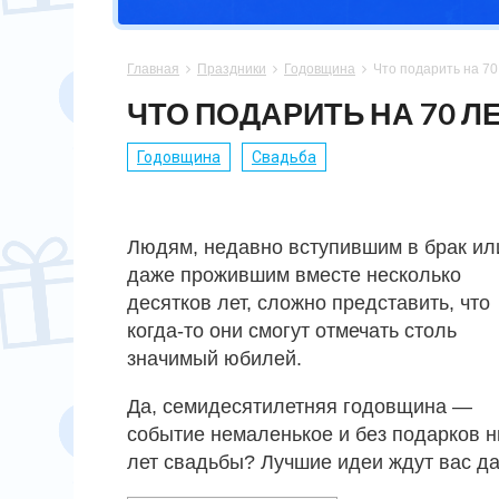
СПОРТСМЕНУ
МАМЕ
ПАПЕ
ПАСХА
Главная
Праздники
Годовщина
Что подарить на 70



ХОББИ
НЕВЕСТЕ
ПАРНЮ
СВАДЬБА
ЧТО ПОДАРИТЬ НА 70 
ПОДРУГЕ
СЫНУ
ЮБИЛЕЙ
Годовщина
Свадьба
СЕСТРЕ
14 ФЕВРАЛЯ
Людям, недавно вступившим в брак ил
даже прожившим вместе несколько
десятков лет, сложно представить, что
когда-то они смогут отмечать столь
значимый юбилей.
Да, семидесятилетняя годовщина —
событие немаленькое и без подарков ни
лет свадьбы? Лучшие идеи ждут вас да