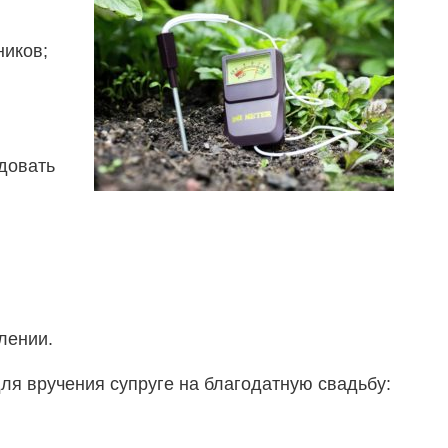
ников;
довать
лении.
ля вручения супруге на благодатную свадьбу: