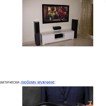
рактически
любому мужчине
: