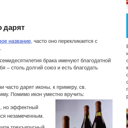
о дарят
вое название
, часто оно перекликается с
.
ь семидесятилетия брака именуют благодатной
бя – столь долгий союз и есть благодать
и часто дарят иконы, к примеру, св.
иму. Помимо икон уместно вручить:
й, но эффектный
ься незамеченным.
жите трехъярусный