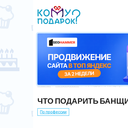
Главная
По профессии
Что подарить банщику?


ЧТО ПОДАРИТЬ БАНЩИ
По профессии