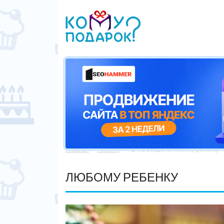
Главная
Ребенку
Архив раздела Любому ребенку



ЛЮБОМУ РЕБЕНКУ