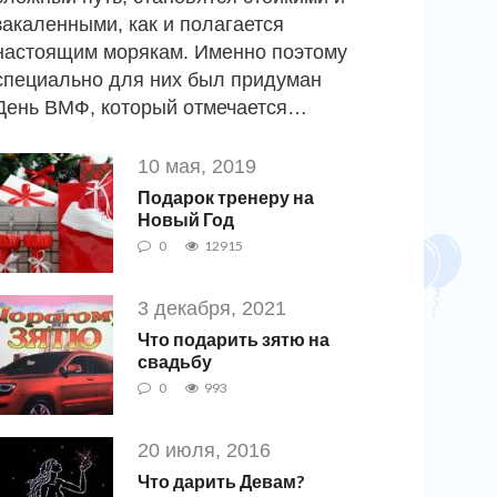
закаленными, как и полагается
настоящим морякам. Именно поэтому
специально для них был придуман
День ВМФ, который отмечается…
10 мая, 2019
Подарок тренеру на
Новый Год
0
12915
3 декабря, 2021
Что подарить зятю на
свадьбу
0
993
20 июля, 2016
Что дарить Девам?