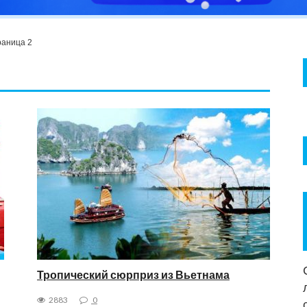
аница 2
Тропический сюрприз из Вьетнама
2883
0