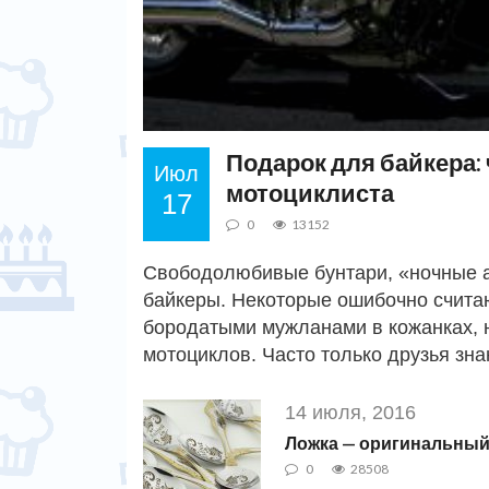
Подарок для байкера:
Июл
мотоциклиста
17
0
13152
Свободолюбивые бунтари, «ночные ан
байкеры. Некоторые ошибочно счита
бородатыми мужланами в кожанках, 
мотоциклов. Часто только друзья зн
14 июля, 2016
Ложка — оригинальный
0
28508