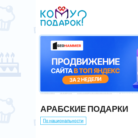
Главная
Общие
По национальности
Арабские п



АРАБСКИЕ ПОДАРКИ
По национальности