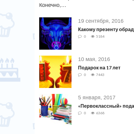
Конечно,…
19 сентября, 2016
Какому презенту обрад
0
5184
10 мая, 2016
Подарок на 17 лет
0
7443
5 января, 2017
«Первоклассный» под
0
6368