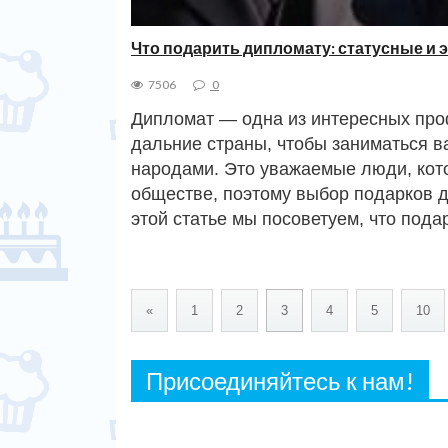
Что подарить дипломату: статусные и 
7506
0
Дипломат — одна из интересных про
дальние страны, чтобы заниматься 
народами. Это уважаемые люди, кот
обществе, поэтому выбор подарков д
этой статье мы посоветуем, что под
«
1
2
3
4
5
10
Присоединяйтесь к нам!